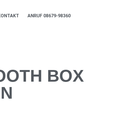
KONTAKT
ANRUF 08679-98360
OOTH BOX
RN