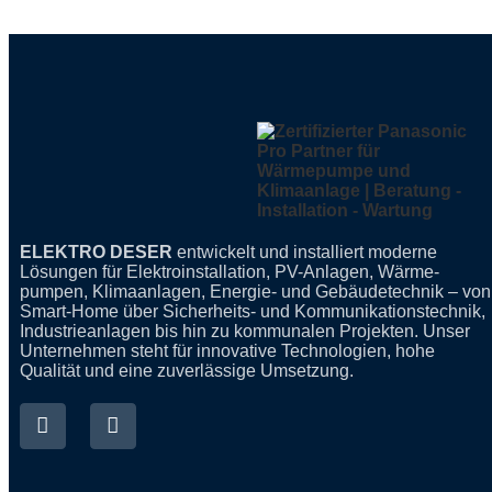
ELEKTRO DESER
entwickelt und installiert moderne
Lösungen für Elektro­installation,
PV-Anlagen
,
Wärme­
pumpen
,
Klima­anlagen
, Energie- und Gebäude­technik – von
Smart-Home über Sicher­heits- und Kommu­nikations­tech­nik,
Indus­trie­anlagen bis hin zu kommu­nalen Projekten. Unser
Unter­nehmen steht für innovative Techno­logien, hohe
Qualität und eine zuverlässige Umsetzung.